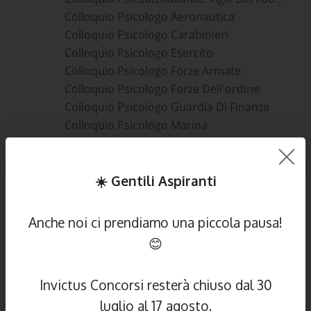
Colloquio Psicologo Aeronautica
Colloquio Psicologo Carabinieri
Colloquio Psicologo Esercito
Colloquio Psicologo Forze Armate
Colloquio Psicologo Forze Dell'ordine
Colloquio Psicologo Guardia Di Finanza
Colloquio Psicologo Marina
Colloquio Psicologo Militari
Colloquio Psicologo Polizia
Colloquio Psicologo Vigili Del Fuoco
☀️ Gentili Aspiranti
Concorsi Ministero Della Difesa
Concorsi Ministero Dell'Interno
Anche noi ci prendiamo una piccola pausa!
Concorso Accademia Aeronautica Militare
😊
Concorso Accademia Carabinieri Di Modena
Concorso Accademia Guardia Di Finanza
Invictus Concorsi resterà chiuso dal 30
Concorso Accademia Marina Militare
luglio al 17 agosto.
Concorso Accademia Militare Esercito Di Modena