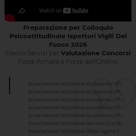
Preparazione per Colloquio
Psicoattitudinale Ispettori Vigili Del
Fuoco 2026
Elenco Servizi per
Valutazione Concorsi
Forze Armate e Forze dell'Ordine:
:
Accertamenti Attitudinali Accademia Ufficiali Aeronautica Militare
Accertamenti Attitudinali Accademia Ufficiali Carabinieri
Accertamenti Attitudinali Accademia Ufficiali Esercito
Accertamenti Attitudinali Accademia Ufficiali Guardia Di Finanza
Accertamenti Attitudinali Accademia Ufficiali Marina Militare
Accertamenti Attitudinali Aeronautica Militare
Accertamenti Attitudinali Allievi Agenti Polizia Di Stato