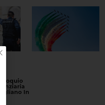
olloquio
tenziaria
ugliano In