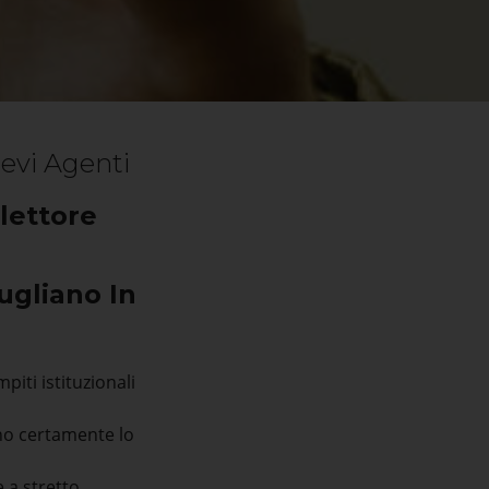
ievi Agenti
lettore
ugliano In
iti istituzionali
ano certamente lo
 a stretto