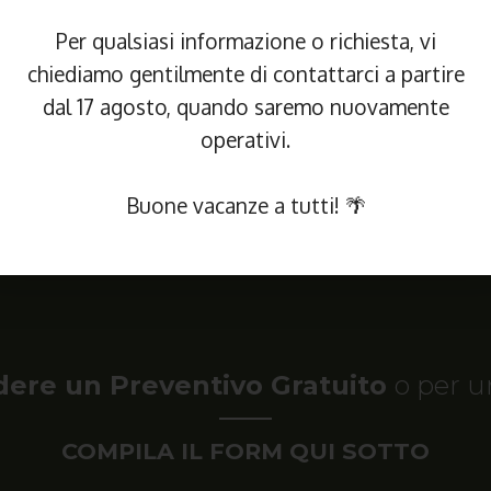
 in Preparazione e Orientamento per Colloquio Psicoattitudin
Per qualsiasi informazione o richiesta, vi
Polizia Penitenziaria in modo Professionale
chiediamo gentilmente di contattarci a partire
dal 17 agosto, quando saremo nuovamente
operativi.
39 3894456586
Richiedi Inform
Buone vacanze a tutti! 🌴
dere un Preventivo Gratuito
o per u
COMPILA IL FORM QUI SOTTO