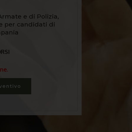
rmate e di Polizia,
e per candidati di
mpania
ORSI
ne.
ventivo