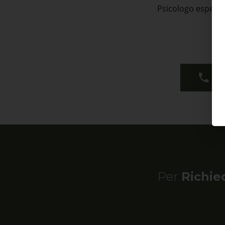
Psicologo esperto
+
Per
Richie