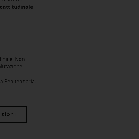
coattitudinale
dinale. Non
valutazione
ia Penitenziaria.
azioni