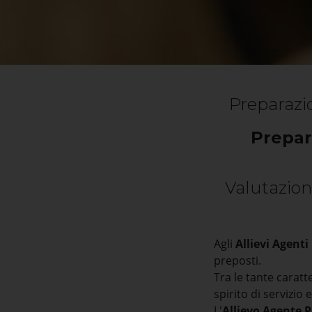
Preparazio
Prepar
Valutazion
Agli
Allievi Agenti
preposti.
Tra le tante caratt
spirito di servizio 
L'
Allievo Agente P