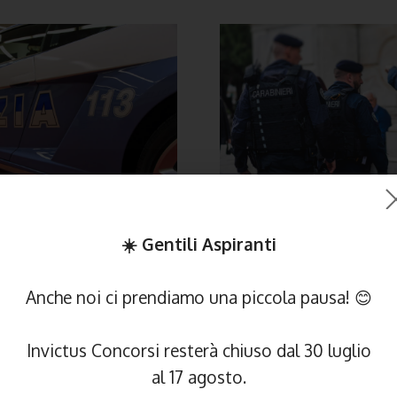
☀️ Gentili Aspiranti
Anche noi ci prendiamo una piccola pausa! 😊
zzati in Selezione e Preparazione per
C
tudinale Allievi Agenti Polizia Peni
e psicoattitudinale per candidati di
Gi
Invictus Concorsi resterà chiuso dal 30 luglio
Campania
al 17 agosto.