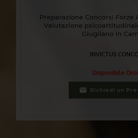
Preparazione Concorsi Forze A
Valutazione psicoattitudinal
Giugliano In Ca
INVICTUS CONC
Disponibile Onli
Richiedi un Pre