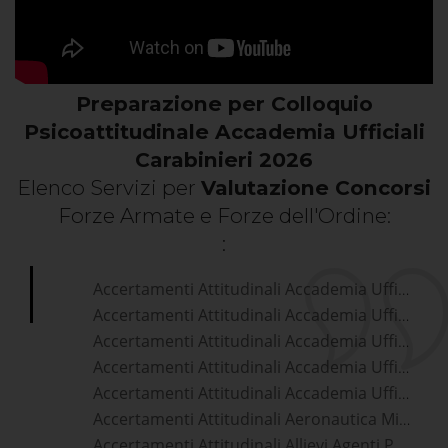
Preparazione per Colloquio
Psicoattitudinale Accademia Ufficiali
Carabinieri 2026
Elenco Servizi per
Valutazione Concorsi
Forze Armate e Forze dell'Ordine:
:
Accertamenti Attitudinali Accademia Ufficiali Aeronautica Militare
Accertamenti Attitudinali Accademia Ufficiali Carabinieri
Accertamenti Attitudinali Accademia Ufficiali Esercito
Accertamenti Attitudinali Accademia Ufficiali Guardia Di Finanza
Accertamenti Attitudinali Accademia Ufficiali Marina Militare
Accertamenti Attitudinali Aeronautica Militare
Accertamenti Attitudinali Allievi Agenti Polizia Di Stato