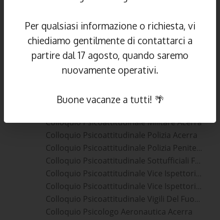
Colloquio Psicoattitudinale Direttori Vigili Del Fuoco Acerra
Colloquio Psicoattitudinale Esercito Acerra
Per qualsiasi informazione o richiesta, vi
Colloquio Psicoattitudinale Finanzieri Acerra
chiediamo gentilmente di contattarci a
Colloquio Psicoattitudinale Forze Armate Acerra
partire dal 17 agosto, quando saremo
Colloquio Psicoattitudinale Forze Dell'ordine Acerra
nuovamente operativi.
Colloquio Psicoattitudinale Guardia Di Finanza Acerra
Colloquio Psicoattitudinale Ispettori Vigili Del Fuoco Acerra
Colloquio Psicoattitudinale Marescialli Acerra
Buone vacanze a tutti! 🌴
Colloquio Psicoattitudinale Marina Acerra
Colloquio Psicoattitudinale Militare Acerra
Colloquio Psicoattitudinale Polizia Acerra
Colloquio Psicoattitudinale Polizia Penitenziaria Acerra
Colloquio Psicoattitudinale Sottufficiali Forze Armate Acerra
Colloquio Psicoattitudinale Vice Ispettori Polizia Di Stato Acerra
Colloquio Psicoattitudinale Vice Ispettori Polizia Penitenziaria Acerra
Colloquio Psicoattitudinale Vigili Del Fuoco Acerra
Colloquio Psicologo Aeronautica Acerra