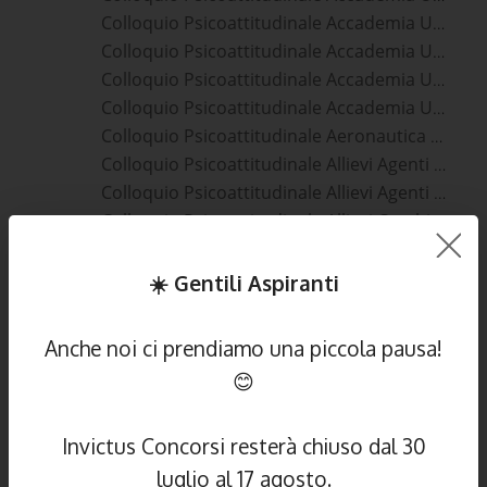
Colloquio Psicoattitudinale Accademia Ufficiali Carabinieri Acerra
Colloquio Psicoattitudinale Accademia Ufficiali Esercito Acerra
Colloquio Psicoattitudinale Accademia Ufficiali Guardia Di Finanza Acerra
Colloquio Psicoattitudinale Accademia Ufficiali Marina Militare Acerra
Colloquio Psicoattitudinale Aeronautica Acerra
Colloquio Psicoattitudinale Allievi Agenti Polizia Di Stato Acerra
Colloquio Psicoattitudinale Allievi Agenti Polizia Penitenziaria Acerra
Colloquio Psicoattitudinale Allievi Carabinieri Acerra
Colloquio Psicoattitudinale Allievi Finanzieri Acerra
Colloquio Psicoattitudinale Allievi Marescialli Aeronautica Militare Acerra
☀️ Gentili Aspiranti
Colloquio Psicoattitudinale Allievi Marescialli Carabinieri Acerra
Colloquio Psicoattitudinale Allievi Marescialli Esercito Acerra
Anche noi ci prendiamo una piccola pausa!
Colloquio Psicoattitudinale Allievi Marescialli Guardia Di Finanza Acerra
😊
Colloquio Psicoattitudinale Allievi Marescialli Marina Militare Acerra
Colloquio Psicoattitudinale Carabinieri Acerra
Invictus Concorsi resterà chiuso dal 30
Colloquio Psicoattitudinale Commissari Polizia Di Stato Acerra
Colloquio Psicoattitudinale Commissari Polizia Penitenziaria Acerra
luglio al 17 agosto.