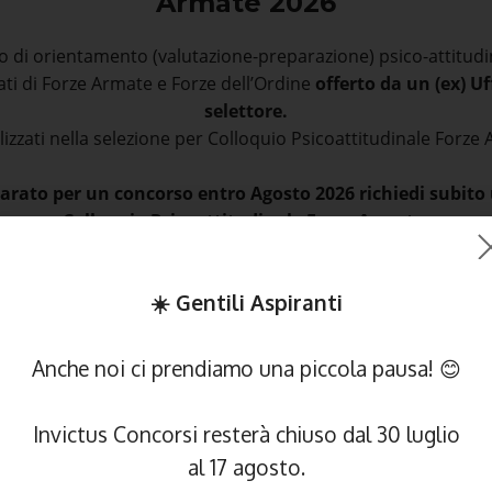
Armate 2026
io di orientamento (valutazione-preparazione) psico-attitudin
ati di Forze Armate e Forze dell’Ordine
offerto da un (ex) Uf
selettore.
lizzati nella selezione per Colloquio Psicoattitudinale Forze
arato per un concorso entro Agosto 2026 richiedi subito
Colloquio Psicoattitudinale Forze Armate.
l'ultimo momento per richiedere una preparazione psicoat
 i tuoi sacrifici.
Il mese di Agosto
è perfetto per richiedere 
☀️ Gentili Aspiranti
sicoattitudinale ad un ex Ufficiale psicologo selettore militar
Anche noi ci prendiamo una piccola pausa! 😊
39 3894456586
Richiedi un Col
Invictus Concorsi resterà chiuso dal 30 luglio
al 17 agosto.