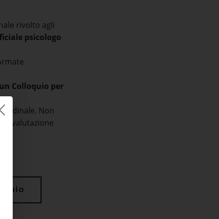
ale rivolto agli
ficiale psicologo
 Armate
 un Colloquio per
titudinale. Non
una valutazione
e.
loquio