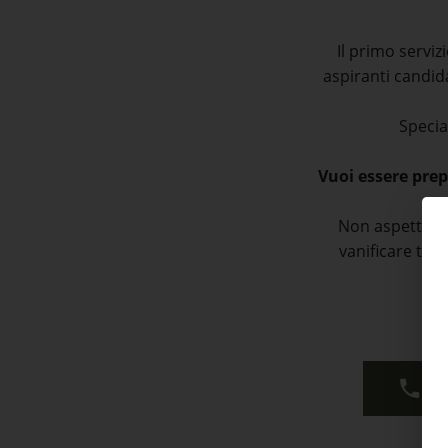
Il primo serviz
aspiranti candid
Specia
Vuoi essere prep
Non aspettare 
vanificare tutti
p
+