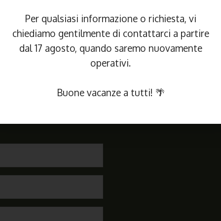
Per qualsiasi informazione o richiesta, vi
chiediamo gentilmente di contattarci a partire
dal 17 agosto, quando saremo nuovamente
operativi.
dere un Colloquio
o per un Preventi
Buone vacanze a tutti! 🌴
COMPILA IL FORM QUI SOTTO