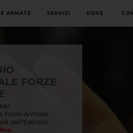
ZE ARMATE
SERVIZI
DOVE
CO
UIO
ALE FORZE
E
per
le Forze Armate
ore dell'Esercito
ine.