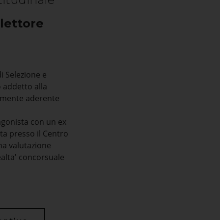
lettore
i Selezione e
o addetto alla
mamente aderente
agonista con un ex
ata presso il Centro
una valutazione
ealta' concorsuale