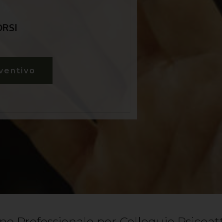
ORSI
ventivo
ne Professionale per Colloquio Psicoat