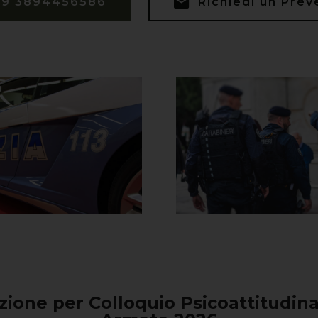
39 3894456586
Richiedi un Prev
zione per Colloquio Psicoattitudina