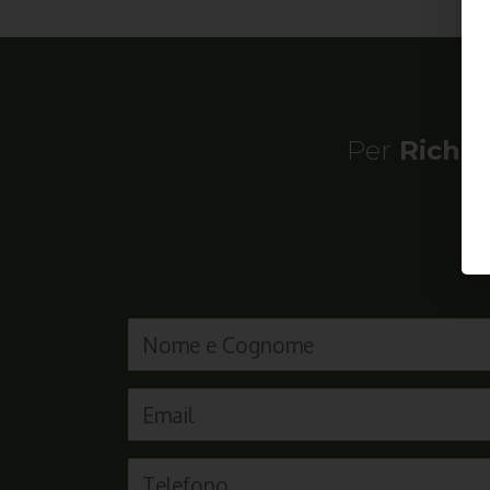
Per
Richie